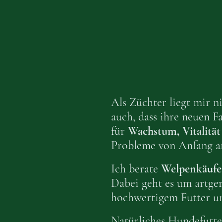
Als Züchter liegt mir n
auch, dass ihre neuen F
für
Wachstum, Vitalitä
Probleme von Anfang a
Ich berate
Welpenkäufer
Dabei geht es um artger
hochwertigem Futter un
Natürliches Hundefutte