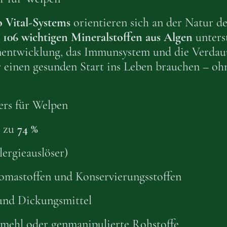
 Vital-Systems
orientieren sich an der Natur d
d
106 wichtigen Mineralstoffen aus Algen
unterst
entwicklung, das Immunsystem und die Verda
ür einen gesunden Start ins Leben brauchen – o
ers für Welpen
s zu
74 %
ergieauslöser)
romastoffen und Konservierungsstoffen
und Dickungsmittel
mehl oder genmanipulierte Rohstoffe