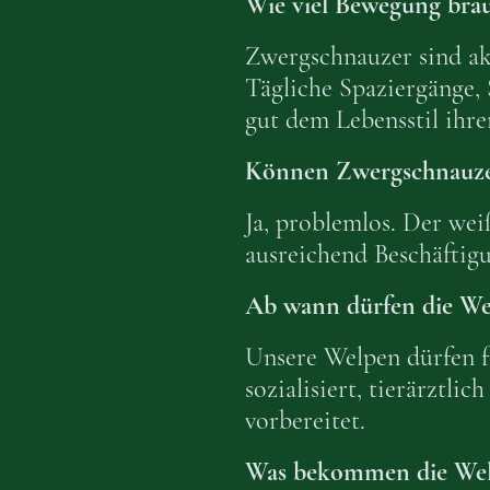
Wie viel Bewegung bra
Zwergschnauzer sind akt
Tägliche Spaziergänge, 
gut dem Lebensstil ihr
Können Zwergschnauze
Ja, problemlos. Der we
ausreichend Beschäfti
Ab wann dürfen die We
Unsere Welpen dürfen f
sozialisiert, tierärztl
vorbereitet.
Was bekommen die Wel