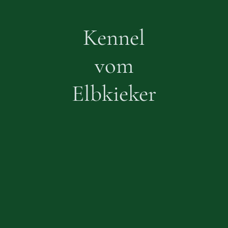
Kennel
vom
Elbkieker
©Elbkieker - 