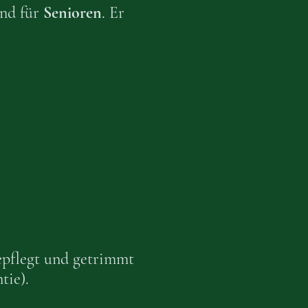
und für
Senioren
. Er
gepflegt und getrimmt
tie).