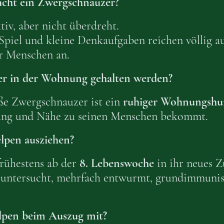
ucht ein Zwergschnauzer?
iv, aber nicht überdreht.
Spiel und kleine Denkaufgaben reichen völlig aus
er Menschen an.
r in der Wohnung gehalten werden?
iße Zwergschnauzer ist ein
ruhiger Wohnungsh
gung und Nähe zu seinen Menschen bekommt.
lpen ausziehen?
rühestens ab der
8. Lebenswoche
in ihr neues Z
ich untersucht, mehrfach entwurmt, grundimmunis
pen beim Auszug mit?