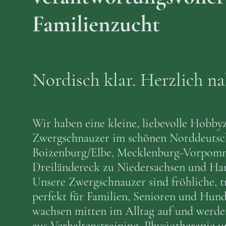
Familienzucht
Nordisch klar. Herzlich na
Wir haben eine kleine, liebevolle Hobby
Zwergschnauzer im schönen Norddeutsc
Boizenburg/Elbe, Mecklenburg-Vorpom
Dreiländereck zu Niedersachsen und Ha
Unsere Zwergschnauzer sind fröhliche, t
perfekt für Familien, Senioren und Hund
wachsen mitten im Alltag auf und werde
aus Verhaltenstraining, Physiotherapie 