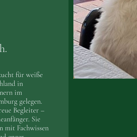
h.
zucht für weiße
hland in
mern im
mburg gelegen.
reue Begleiter –
eanfänger. Sie
n mit Fachwissen
und enger